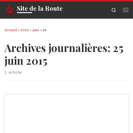
Site de la Route
Skip to content
Search
Me
Accueil
»
2015
»
juin
»
25
Archives journalières:
25
juin 2015
1 article